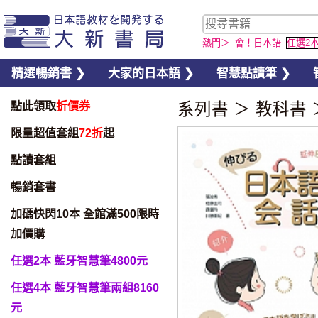
熱門＞
會！日本語
任選2
精選暢銷書 ❯
大家的日本語 ❯
智慧點讀筆 ❯
點此領取
折價券
系列書
＞
教科書
限量超值套組
72折
起
點讀套組
暢銷套書
加碼快閃10本 全館滿500限時
加價購
任選2本 藍牙智慧筆4800元
任選4本 藍牙智慧筆兩組8160
元