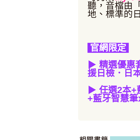
聽，音檔由
地、標準的
官網限定
▶
精選優惠
援日檢．日本
▶
任選2本
+
+藍牙智慧筆x