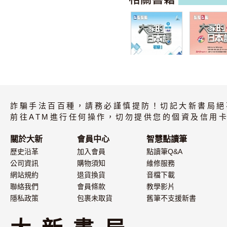
(A4版)大家的日
大家的日本語
本語 初級I 改訂
級III（附CD
詐騙手法百百種，請務必謹慎提防！切記大新書局絕
版
片）
前往ATM進行任何操作，切勿提供您的個資及信用卡
關於大新
會員中心
智慧點讀筆
歷史沿革
加入會員
點讀筆Q&A
公司資訊
購物須知
維修服務
網站規約
退貨換貨
音檔下載
聯絡我們
會員條款
教學影片
隱私政策
包裹未取貨
舊筆不支援新書