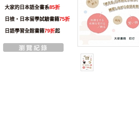
大家的日本語全書系
85折
日檢・日本留學試驗書籍
75折
日語學習全館書籍
79折
起
書籍音檔
智慧筆下載