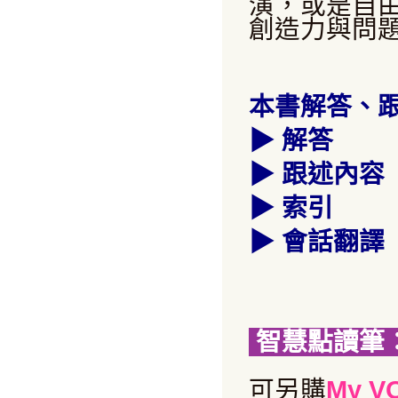
演，或是自
創造力與問
本書解答、
▶
解答
▶
跟述內容
▶
索引
▶
會話翻譯
智慧點讀筆
可
另購
My V