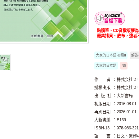
智慧筆下載
點讀筆、CD音檔版權
嚴禁拷貝、散布，違者
大家的日本語 初級II
解答
大家的日本語
N5
作 者
：株式会社ス
授權出版
：株式会社ス
出 版 社
：大新書局
初版日期
：2016-08-01
再刷日期
：2026-01-01
大新書編
：E169
ISBN-13
：978-986-321
語 言
：日文、繁體