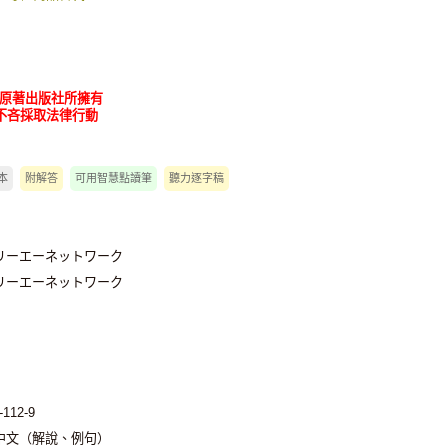
為原著出版社所擁有
不吝採取法律行動
本
附解答
可用智慧點讀筆
聽力逐字稿
リーエーネットワーク
リーエーネットワーク
-112-9
中文（解說、例句）