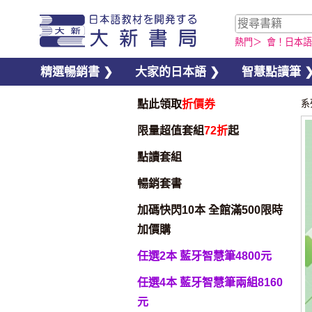
熱門＞
會！日本語
精選暢銷書 ❯
大家的日本語 ❯
智慧點讀筆 
點此領取
折價券
系
限量超值套組
72折
起
點讀套組
暢銷套書
加碼快閃10本 全館滿500限時
加價購
任選2本 藍牙智慧筆4800元
任選4本 藍牙智慧筆兩組8160
元