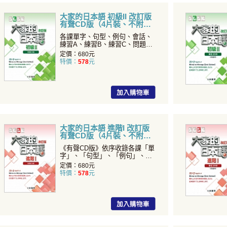
大家的日本語 初級II 改訂版
有聲CD版（4片裝、不附
書）
各課單字、句型、例句、會話、
練習A、練習B、練習C、問題
（聽寫部分）全收錄！
定價：680元
特價：
578
元
大家的日本語 進階I 改訂版
有聲CD版（4片裝、不附
書）
《有聲CD版》依序收錄各課「單
字」、「句型」、「例句」、
「會話」、 「練習A」
定價：680元
特價：
578
元