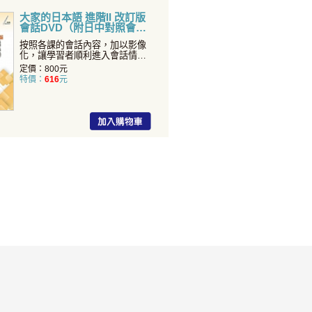
大家的日本語 進階II 改訂版
會話DVD（附日中對照會話
本）
按照各課的會話內容，加以影像
化，讓學習者順利進入會話情
境，身歷其境的去理解如何使
定價：800元
特價：
616
元