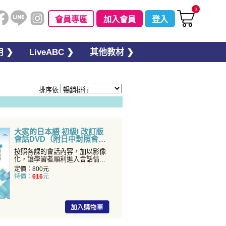
0
會員專區
加入會員
登入
 ❯
LiveABC ❯
其他教材 ❯
排序依
大家的日本語 初級I 改訂版
會話DVD（附日中對照會話
本）
按照各課的會話內容，加以影像
化，讓學習者順利進入會話情
境，身歷其境的去理解如何使
定價：800元
特價：
616
元