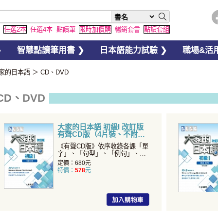
任選2本
任選4本
點讀筆
限時加價購
暢銷套書
點讀套組
❯
智慧點讀筆用書 ❯
日本語能力試驗 ❯
職場&活用
家的日本語
＞
CD、DVD
CD、DVD
大家的日本語 初級I 改訂版
有聲CD版（4片裝、不附
書）
《有聲CD版》依序收錄各課「單
字」、「句型」、「例句」、
「會話」、 「練習A」
定價：680元
特價：
578
元