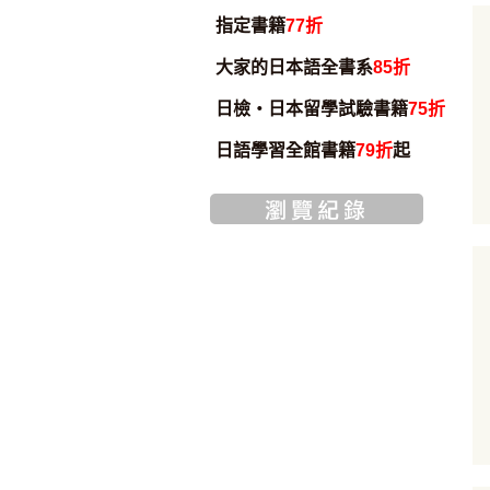
指定書籍
77折
大家的日本語全書系
85折
日檢・日本留學試驗書籍
75折
日語學習全館書籍
79折
起
加入購物車
加入購物車