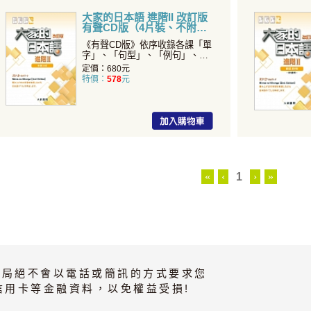
大家的日本語 進階II 改訂版
有聲CD版（4片裝、不附
書）
《有聲CD版》依序收錄各課「單
字」、「句型」、「例句」、
「會話」、 「練習A」
定價：680元
特價：
578
元
«
‹
1
›
»
書局絕不會以電話或簡訊的方式要求您
信用卡等金融資料，以免權益受損!