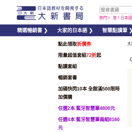
熱門＞
會！日本語
精選暢銷書 ❯
大家的日本語 ❯
智慧點讀筆 
點此領取
折價券
大
限量超值套組
72折
起
點讀套組
暢銷套書
加碼快閃10本 全館滿500限時
加價購
任選2本 藍牙智慧筆4800元
加入購物車
任選4本 藍牙智慧筆兩組8160
元