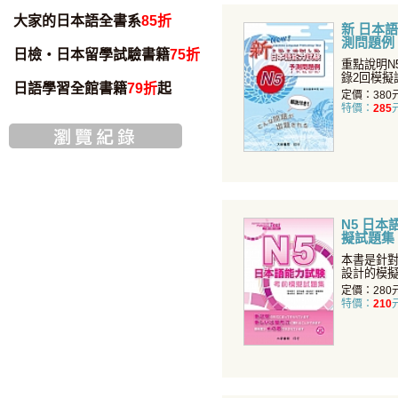
大家的日本語全書系
85折
新 日本語
測問題例
日檢・日本留學試驗書籍
75折
重點說明N
錄2回模擬
日語學習全館書籍
79折
起
提早掌握
定價：380
特價：
285
N5 日本
擬試題集
本書是針對
設計的模
回模擬試
定價：280
特價：
210