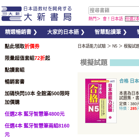
熱門＞
會！日本語
任選2
精選暢銷書 ❯
大家的日本語 ❯
智慧點讀筆 ❯
點此領取
折價券
日本語能力試驗
＞
N5
＞
模擬試
限量超值套組
72折
起
模擬試題
點讀套組
合格 日本
暢銷套書
加碼快閃10本 全館滿500限時
本書為日
試題集，
加價購
式，且題
定價：380
特價：
285
任選2本 藍牙智慧筆4800元
任選4本 藍牙智慧筆兩組8160
元