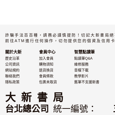
詐騙手法百百種，請務必謹慎提防！切記大新書局絕
前往ATM進行任何操作，切勿提供您的個資及信用卡
關於大新
會員中心
智慧點讀筆
歷史沿革
加入會員
點讀筆Q&A
公司資訊
購物須知
維修服務
網站規約
退貨換貨
音檔下載
聯絡我們
會員條款
教學影片
隱私政策
包裹未取貨
舊筆不支援新書
大 新 書 局
台北總公司
統一編號：