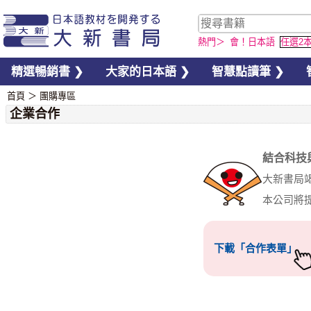
熱門＞
會！日本語
任選2
精選暢銷書 ❯
大家的日本語 ❯
智慧點讀筆 ❯
首頁
＞
團購專區
企業合作
結合科技
大新書局
本公司將
下載「合作表單」
hand