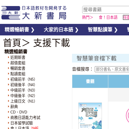
熱門＞
會！日本語
任
精選暢銷書 ❯
大家的日本語 ❯
智慧點讀筆 ❯
首頁
＞ 支援下載
精選暢銷書
近期新書
超值套組
暢銷套書
音檔搜尋：
點讀套組
初級前半（N5）
書籍
初級後半（N4）
中級前半（N3）
中級後半（N2）
上級日文（N1）
辭典
CD、DVD
商務日語能力考試
日本留學試驗
會！日本語
79折