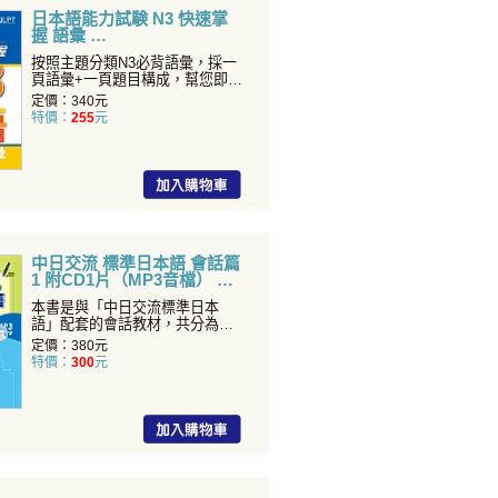
日本語能力試験 N3 快速掌
握 語彙
按照主題分類N3必背語彙，採一
頁語彙+一頁題目構成，幫您即時
訓練！搭配例句CD，
定價：340元
特價：
255
元
中日交流 標準日本語 會話篇
1 附CD1片（MP3音檔）
本書是與「中日交流標準日本
語」配套的會話教材，共分為發
音篇和會話篇。為了打好日語
定價：380元
特價：
300
元