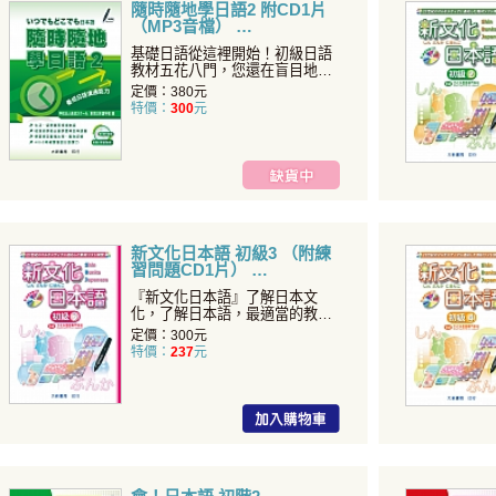
隨時隨地學日語2 附CD1片
（MP3音檔）
基礎日語從這裡開始！初級日語
教材五花八門，您還在盲目地尋
找適合自己的那一本嗎？《
定價：380元
特價：
300
元
新文化日本語 初級3 （附練
習問題CD1片）
『新文化日本語』了解日本文
化，了解日本語，最適當的教
材！豐富的文法句型、精美的插
定價：300元
特價：
237
元