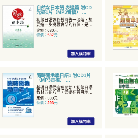
自然な日本語 表達篇 附CD
光碟1片（MP3音檔）
初級日語課程暫時告一段落，想
要進一步挑戰會話的各位，是否
覺得自己的日語能力有所不
定價：680元
特價：
537
元
隨時隨地學日語1 附CD1片
（MP3音檔）
基礎日語從這裡開始！初級日語
教材五花八門，您還在盲目地尋
找適合自己的那一本嗎？《
定價：380元
特價：
293
元