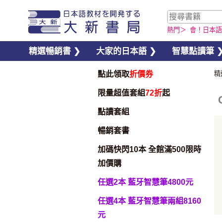
熱門＞
會！日本語
精選暢銷書 ❯
大家的日本語 ❯
智慧點讀筆 
點此領取
折價券
精
限量超值套組
72折
起
點讀套組
暢銷套書
加碼快閃10本 全館滿500限時
加價購
任選2本 藍牙智慧筆4800元
加入購物車
任選4本 藍牙智慧筆兩組8160
元