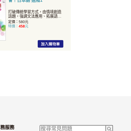
會！日本語 進階1
打破傳統學習方式，由情境創造
話題，強調文法應用、拓展語言
知識！
定價：580元
特價：
458
元
業務服務