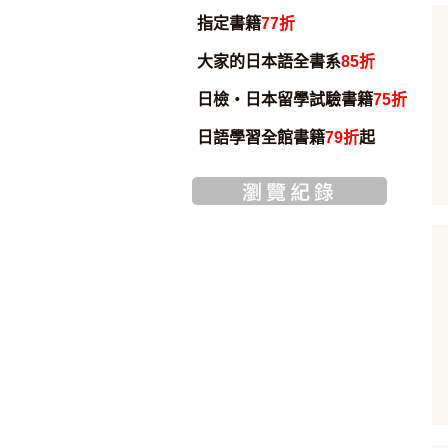
指定書籍
77折
大家的日本語全書系
85折
日檢・日本留學試驗書籍
75折
日語學習全館書籍
79折
起
缺貨中
加入購物車