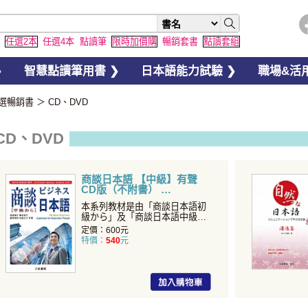
任選2本
任選4本
點讀筆
限時加價購
暢銷套書
點讀套組
❯
智慧點讀筆用書 ❯
日本語能力試驗 ❯
職場&活用
選暢銷書
＞
CD、DVD
CD、DVD
商談日本語 【中級】有聲
CD版（不附書）
本系列教材是由「商談日本語初
級から」及「商談日本語中級か
ら」組合而成。由於是商務
定價：600元
特價：
540
元