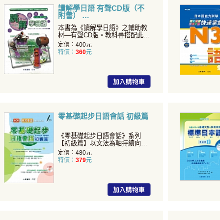
讀解學日語 有聲CD版（不
附書）
本書為《讀解學日語》之輔助教
材—有聲CD版。教科書搭配此
CD一同學習，有助於增強
定價：400元
特價：
360
元
零基礎起步日語會話 初級篇
《零基礎起步日語會話》系列
【初級篇】以文法為軸持續向上
累積會話實力幫助您打下良好
定價：480元
特價：
379
元