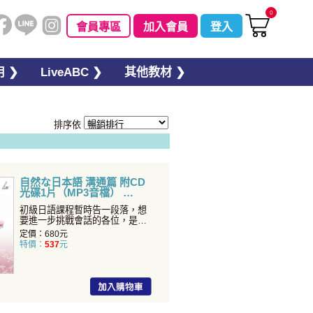
0
會員專區
加入會員
登入
 ❯
LiveABC ❯
其他教材 ❯
排序依
自然な日本語 溝通篇 附CD
光碟1片（MP3音檔）
初級日語課程暫時告一段落，想
要進一步挑戰會話的各位，是否
覺得自己的日語能力有所不
定價：680元
特價：
537
元