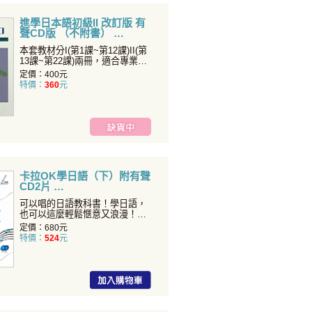
進學日本語初級II 改訂版 有
聲CD版 （不附書）
本套教材分I(第1課~第12課)II(第
13課~第22課)兩冊，適合專業日
語課程
定價：400元
特價：
360
元
卡拉OK學日語（下）附有聲
CD2片
可以唱的日語教科書！學日語，
也可以這麼輕鬆愜意又浪漫！每
首歌皆附有日語單字註釋和
定價：680元
特價：
524
元