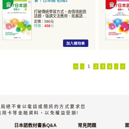
會！日本語 初階2
打破傳統學習方式，由情境創造
話題，強調文法應用、拓展語言
知識！
定價：580元
特價：
458
元
«
‹
1
2
3
4
›
»
書局絕不會以電話或簡訊的方式要求您
信用卡等金融資料，以免權益受損!
日本語教材書系Q&A
常見問題