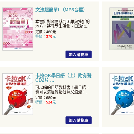
文法超簡單I （MP3音檔）
本書針對容易感到困難與挫折的
地方，將教學生活化、口語化，
讓初級學習者更容易吸收。
定價：480元
特價：
370
元
卡拉OK學日語（上）附有聲
CD2片
可以唱的日語教科書！學日語，
也可以這麼輕鬆愜意又浪漫！每
首歌皆附有日語單字註釋和
定價：680元
特價：
524
元