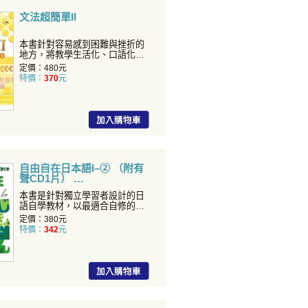
文法超簡單II
本書針對容易感到困難與挫折的
地方，將教學生活化、口語化，
讓初級學習者更容易吸收。
定價：480元
特價：
370
元
自由自在日本語I–② （附有
聲CD1片）
本書是針對獨立學習者設計的日
語自學教材，以最適合自修的模
式編排課程，系統性地彙整
定價：380元
特價：
342
元