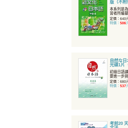
版（不附
本系列是
習者所編
有聲CD更可
定價：640
特價：
506
自然な日
光碟1片
初級日語
要進一步
覺得自己的
定價：680
特價：
537
考前20 
文法