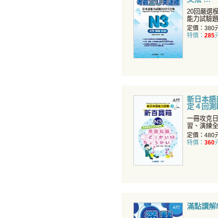
20回嚴選
能力試驗題
習，提升應
定價：380
特價：
285
新日本語
定４回測
N3（附C
一冊攻克日
習、演練
衝刺、複習
定價：480
特價：
360
滿點讀解