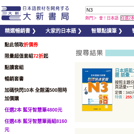
熱門＞
會！日本語
任選2
精選暢銷書 ❯
大家的日本語 ❯
智慧點讀筆 ❯
點此領取
折價券
限量超值套組
72折
起
點讀套組
日本語能力
握 語彙
暢銷套書
按照主題分
頁語彙+一
加碼快閃10本 全館滿500限時
訓練！搭配例
定價：340
特價：
255
加價購
任選2本 藍牙智慧筆4800元
任選4本 藍牙智慧筆兩組8160
元