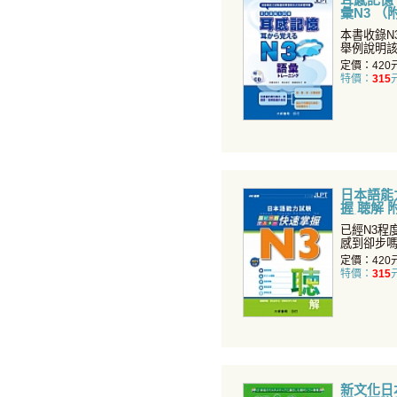
彙N3 （
本書收錄N
舉例說明
運用外，還
定價：420
特價：
315
日本語能力
握 聴解 
檔）
已經N3程
感到卻步
力」的聽解
定價：420
特價：
315
新文化日本