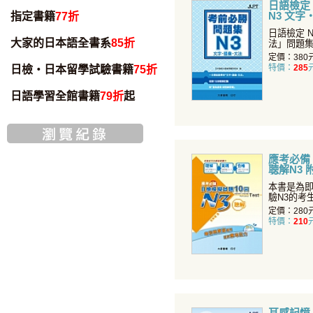
日語檢定
N3 文
指定書籍
77折
日語檢定 
大家的日本語全書系
85折
法」問題集
相關附錄、
定價：380
特價：
285
日檢・日本留學試驗書籍
75折
日語學習全館書籍
79折
起
應考必備 
聴解N3 
檔）
本書是為
驗N3的考
試題完全根
定價：280
特價：
210
耳感記憶