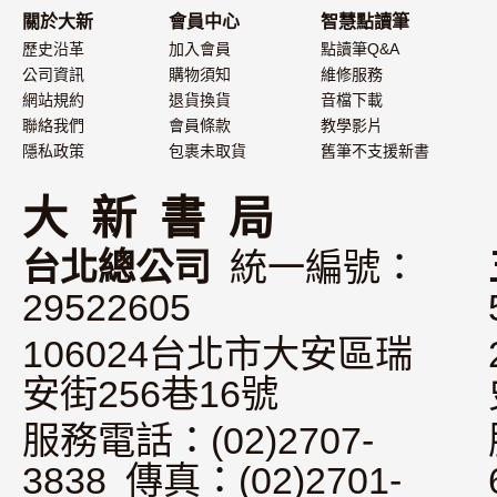
關於大新
會員中心
智慧點讀筆
歷史沿革
加入會員
點讀筆Q&A
公司資訊
購物須知
維修服務
網站規約
退貨換貨
音檔下載
聯絡我們
會員條款
教學影片
隱私政策
包裹未取貨
舊筆不支援新書
大 新 書 局
台北總公司
統一編號：
29522605
106024台北市大安區瑞
安街256巷16號
服務電話：(02)2707-
3838 傳真：(02)2701-