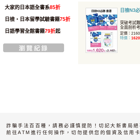
大家的日本語全書系
85折
日檢N3必
日檢・日本留學試驗書籍
75折
突破考試難
全面剖析
日語學習全館書籍
79折
起
題關鍵，
定價：216
特價：
1620
詐騙手法百百種，請務必謹慎提防！切記大新書局絕
前往ATM進行任何操作，切勿提供您的個資及信用卡