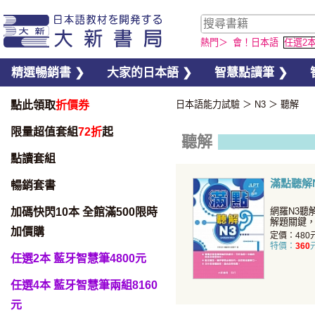
熱門＞
會！日本語
任選2
精選暢銷書 ❯
大家的日本語 ❯
智慧點讀筆 ❯
點此領取
折價券
日本語能力試驗
＞
N3
＞
聽解
限量超值套組
72折
起
聽解
點讀套組
滿點聽解
暢銷套書
加碼快閃10本 全館滿500限時
網羅N3聽
解題關鍵
加價購
定價：480
特價：
360
任選2本 藍牙智慧筆4800元
任選4本 藍牙智慧筆兩組8160
元