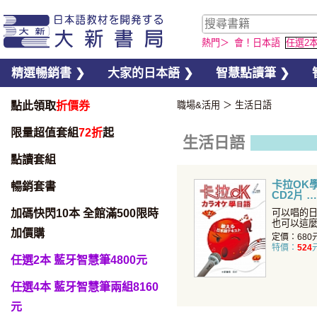
熱門＞
會！日本語
任選2
精選暢銷書 ❯
大家的日本語 ❯
智慧點讀筆 ❯
點此領取
折價券
職場&活用
＞
生活日語
限量超值套組
72折
起
生活日語
點讀套組
卡拉OK
暢銷套書
CD2片
加碼快閃10本 全館滿500限時
可以唱的
也可以這
加價購
首歌皆附
定價：680
特價：
524
任選2本 藍牙智慧筆4800元
任選4本 藍牙智慧筆兩組8160
元