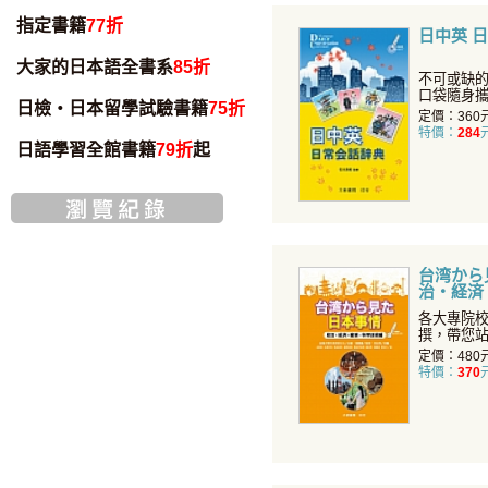
指定書籍
77折
日中英 
大家的日本語全書系
85折
不可或缺
口袋隨身
日檢・日本留學試驗書籍
75折
的語言教
定價：360
特價：
284
日語學習全館書籍
79折
起
台湾から
治・経済
編
各大專院
撰，帶您
本！
定價：480
特價：
370