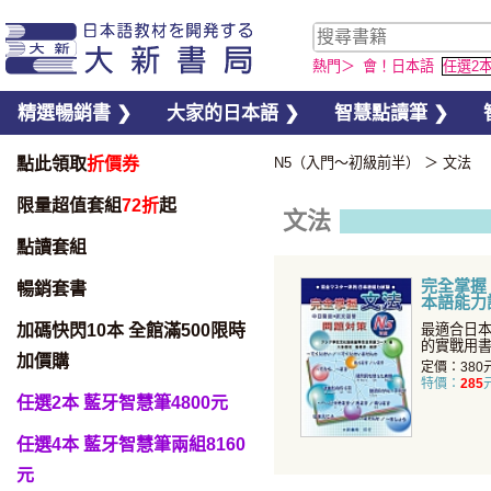
熱門＞
會！日本語
任選2
精選暢銷書 ❯
大家的日本語 ❯
智慧點讀筆 ❯
點此領取
折價券
N5（入門〜初級前半）
＞
文法
限量超值套組
72折
起
文法
點讀套組
完全掌握
暢銷套書
本語能力試
加碼快閃10本 全館滿500限時
最適合日
的實戰用
加價購
「完全掌握
定價：380
特價：
285
任選2本 藍牙智慧筆4800元
任選4本 藍牙智慧筆兩組8160
元