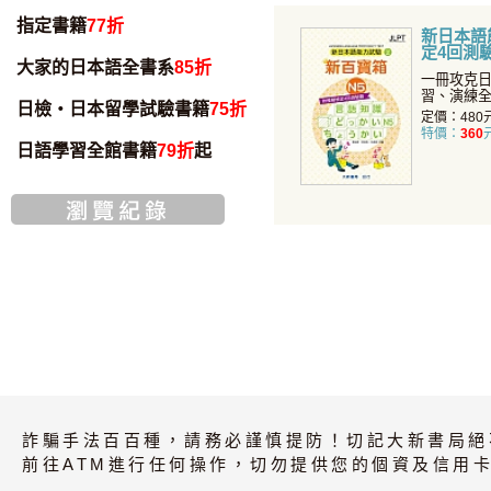
指定書籍
77折
新日本語
定4回測驗
大家的日本語全書系
85折
一冊攻克日
習、演練
日檢・日本留學試驗書籍
75折
一冊即可掌
定價：480
特價：
360
日語學習全館書籍
79折
起
詐騙手法百百種，請務必謹慎提防！切記大新書局絕
前往ATM進行任何操作，切勿提供您的個資及信用卡