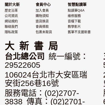
關於大新
會員中心
智慧點讀筆
歷史沿革
加入會員
點讀筆Q&A
公司資訊
購物須知
維修服務
網站規約
退貨換貨
音檔下載
聯絡我們
會員條款
教學影片
隱私政策
包裹未取貨
舊筆不支援新書
大 新 書 局
台北總公司
統一編號：
29522605
106024台北市大安區瑞
安街256巷16號
服務電話：(02)2707-
3838 傳真：(02)2701-