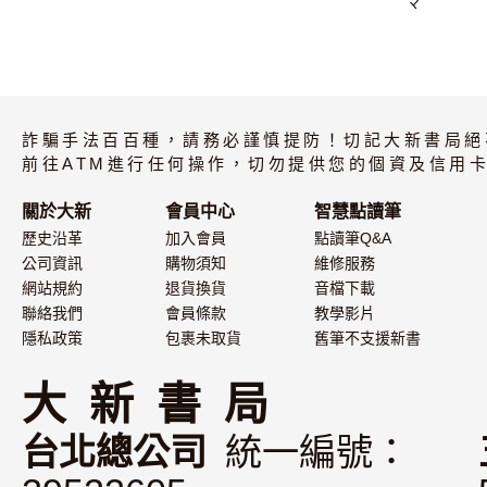
マ
詐騙手法百百種，請務必謹慎提防！切記大新書局絕
前往ATM進行任何操作，切勿提供您的個資及信用卡
關於大新
會員中心
智慧點讀筆
歷史沿革
加入會員
點讀筆Q&A
公司資訊
購物須知
維修服務
網站規約
退貨換貨
音檔下載
聯絡我們
會員條款
教學影片
隱私政策
包裹未取貨
舊筆不支援新書
大 新 書 局
台北總公司
統一編號：