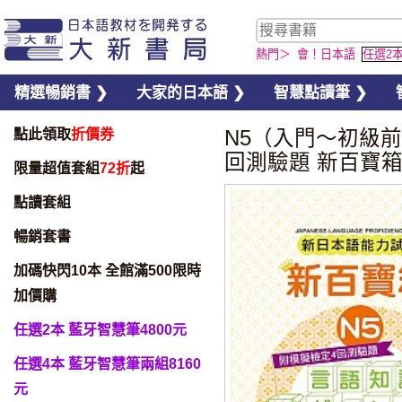
熱門＞
會！日本語
任選2
精選暢銷書 ❯
大家的日本語 ❯
智慧點讀筆 ❯
點此領取
折價券
N5（入門〜初級
回測驗題 新百寶箱 
限量超值套組
72折
起
點讀套組
暢銷套書
加碼快閃10本 全館滿500限時
加價購
任選2本 藍牙智慧筆4800元
任選4本 藍牙智慧筆兩組8160
元