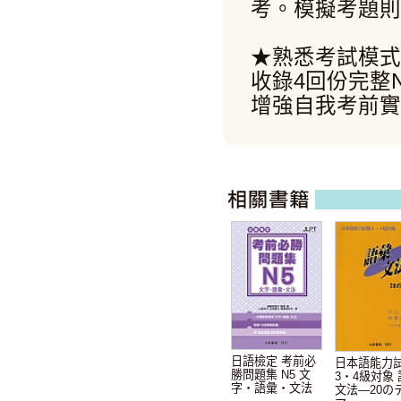
考。模擬考題則
★熟悉考試模式
收錄4回份完整
增強自我考前實
日語檢定 考前必
日本語能力
勝問題集 N5 文
3・4級対象
字・語彙・文法
文法—20の