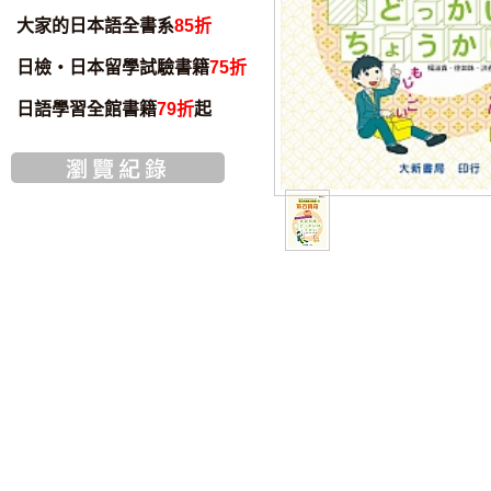
大家的日本語全書系
85折
日檢・日本留學試驗書籍
75折
日語學習全館書籍
79折
起
書籍音檔