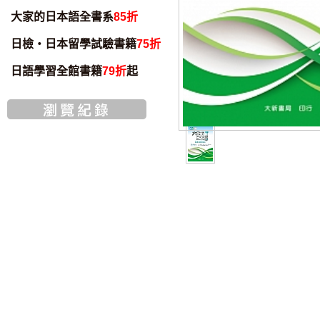
大家的日本語全書系
85折
日檢・日本留學試驗書籍
75折
日語學習全館書籍
79折
起