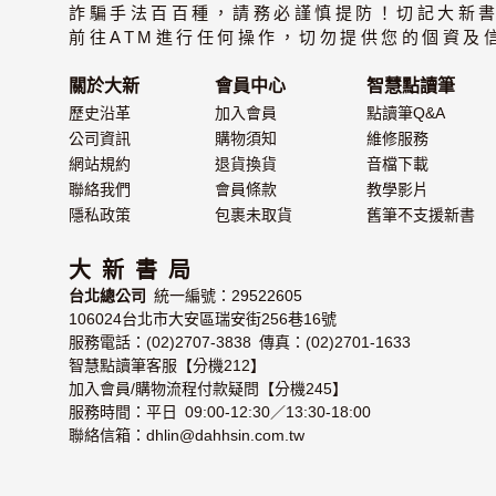
詐騙手法百百種，請務必謹慎提防！切記大新
級
前往ATM進行任何操作，切勿提供您的個資及
關於大新
會員中心
智慧點讀筆
歷史沿革
加入會員
點讀筆Q&A
公司資訊
購物須知
維修服務
網站規約
退貨換貨
音檔下載
聯絡我們
會員條款
教學影片
隱私政策
包裹未取貨
舊筆不支援新書
大 新 書 局
台北總公司
統一編號：29522605
106024台北市大安區瑞安街256巷16號
服務電話：(02)2707-3838 傳真：(02)2701-1633
智慧點讀筆客服【分機212】
加入會員/購物流程付款疑問【分機245】
服務時間：平日 09:00-12:30／13:30-18:00
聯絡信箱：dhlin@dahhsin.com.tw