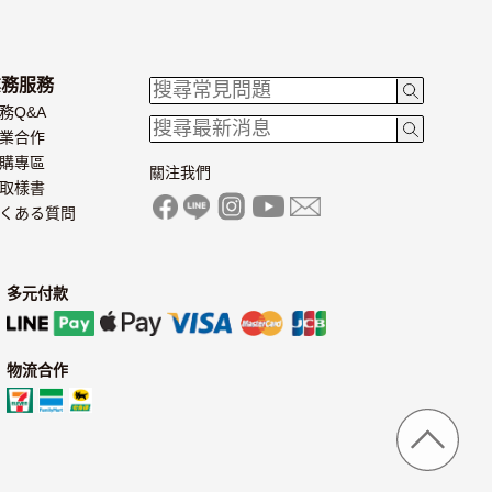
套書 (全4書)
(全4書)
業務服務
務Q&A
業合作
購專區
關注我們
取樣書
くある質問
多元付款
物流合作