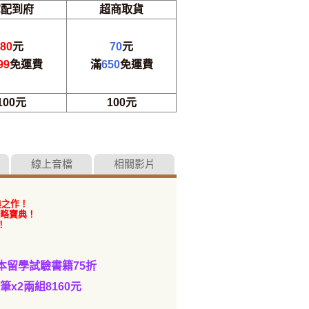
宅配到府
超商取貨
80
元
70
元
99
免運費
滿
650
免運費
100元
100元
線上音檔
相關影片
典之作！
略寶典！
！
本留學試驗書籍75折
筆x2兩組8160元