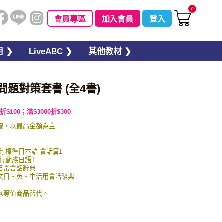
0
會員專區
加入會員
登入
 ❯
LiveABC ❯
其他教材 ❯
問題對策套書 (全4書)
折$100；滿$3000折$300
贈，以最高金額為主
板
交流 標準日本語 會話篇1
 行動族日語1
英日常會話辭典
圖例文日・英・中活用會話辭典
以等值商品替代。