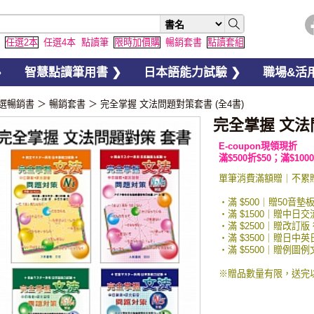
任選2本
任選4本
點讀筆
限時加價購
暢銷套書
點讀套組
❯
智慧點讀筆用書 ❯
日本語能力試驗 ❯
職場&活用
選暢銷書
＞
暢銷套書
＞
完全掌握 文法問題對策套書 (全4書)
完全掌握 文法
E-coupon現領現折
滿$500折$50；滿$1000
單筆消費滿額贈｜不累
・滿 $500｜贈50音墊
・滿 $1500｜贈中日
・滿 $2500｜贈改訂版
・滿 $3500｜贈日中
・滿 $5500｜贈例
※贈品數量有限，送完