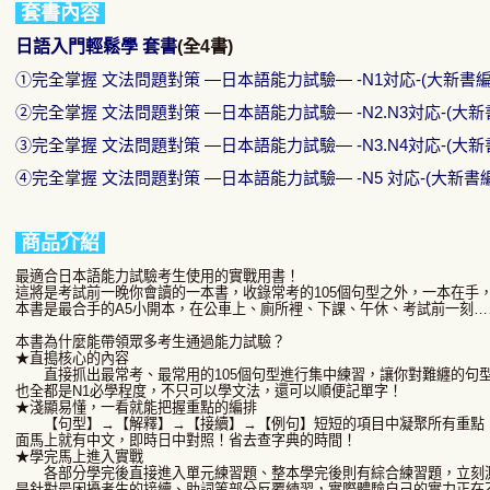
套書內容
日語入門輕鬆學 套書
(全4書)
①完全掌握 文法問題對策 —日本語能力試驗— -N1対応-(大新書編：B
②完全掌握 文法問題對策 —日本語能力試驗— -N2.N3対応-(大新書
③完全掌握 文法問題對策 —日本語能力試驗— -N3.N4対応-(大新書
④完全掌握 文法問題對策 —日本語能力試驗— -N5 対応-(大新書編：
商品介紹
最適合日本語能力試驗考生使用的實戰用書！
這將是考試前一晚你會讀的一本書，收錄常考的105個句型之外，一本在手
本書是最合手的A5小開本，在公車上、廁所裡、下課、午休、考試前一刻
本書為什麼能帶領眾多考生通過能力試驗？
★直搗核心的內容
直接抓出最常考、最常用的105個句型進行集中練習，讓你對難纏的句
也全都是N1必學程度，不只可以學文法，還可以順便記單字！
★淺顯易懂，一看就能把握重點的編排
【句型】→【解釋】→【接續】→【例句】短短的項目中凝聚所有重點，
面馬上就有中文，即時日中對照！省去查字典的時間！
★學完馬上進入實戰
各部分學完後直接進入單元練習題、整本學完後則有綜合練習題，立刻測
是針對最困擾考生的接續、助詞等部分反覆練習，實際體驗自己的實力正在