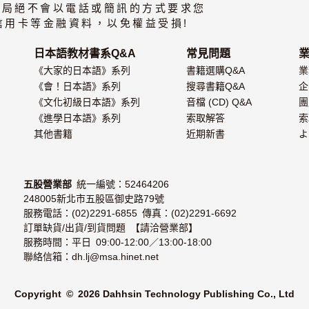
書局絕不會以電話或簡訊的方式要求您
 I ～ II( 全 3 書
IV 中級 ( 全 3 書
級 III ～ IV( 全 3
(全4書)
) 套書
) 套書
書 ) 套書
信用卡等金融資料，以免權益受損!
日本語教材書系Q&A
常見問題
《大家的日本語》系列
書籍選購Q&A
業
《會！日本語》系列
搜尋書籍Q&A
企
《文化初級日本語》系列
音檔 (CD) Q&A
團
《進學日本語》系列
索取解答
索
其他書籍
近期新書
よ
五股營業部
統一編號：52464206
248005新北市五股區御史路79號
服務電話：(02)2291-6855 傳真：(02)2291-6692
訂單缺貨/出貨/到貨問題 【請洽營業部】
服務時間：平日 09:00-12:00／13:00-18:00
聯絡信箱：dh.lj@msa.hinet.net
Copyright © 2026 Dahhsin Technology Publishing Co., Ltd