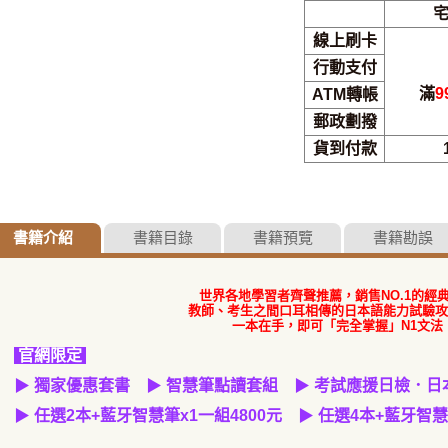
線上刷卡
行動支付
滿
9
ATM轉帳
郵政劃撥
貨到付款
書籍介紹
書籍目錄
書籍預覽
書籍勘誤
世界各地學習者齊聲推薦，銷售NO.1的經
教師、考生之間口耳相傳的日本語能力試驗攻
一本在手，即可「完全掌握」N1文法
官網限定
▶
獨家優惠套書
▶
智慧筆點讀套組
▶
考試應援日檢．日
▶
任選2本+藍牙智慧筆x1一組4800元
▶
任選4本+藍牙智慧