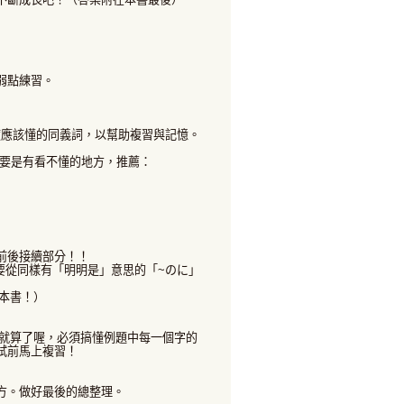
弱點練習。
應該懂的同義詞，以幫助複習與記憶。
份要是有看不懂的地方，推薦：
前後接續部分！！
要從同樣有「明明是」意思的「~のに」
本書！）
就算了喔，必須搞懂例題中每一個字的
試前馬上複習！
方。做好最後的總整理。