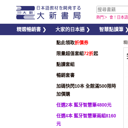
熱門＞
會！日本語
精選暢銷書 ❯
大家的日本語 ❯
智慧點讀筆 
點此領取
折價券
精
限量超值套組
72折
起
點讀套組
暢銷套書
加碼快閃10本 全館滿500限時
加價購
任選2本 藍牙智慧筆4800元
任選4本 藍牙智慧筆兩組8160
元