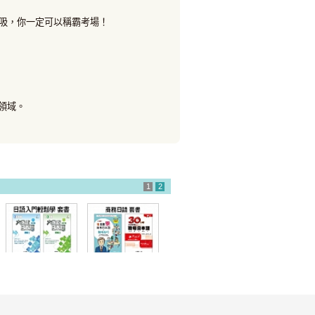
吸，你一定可以稱霸考場！
領域。
1
2
日語入門輕鬆學
商務日語 套書