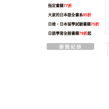
指定書籍
77折
大家的日本語全書系
85折
日檢・日本留學試驗書籍
75折
日語學習全館書籍
79折
起