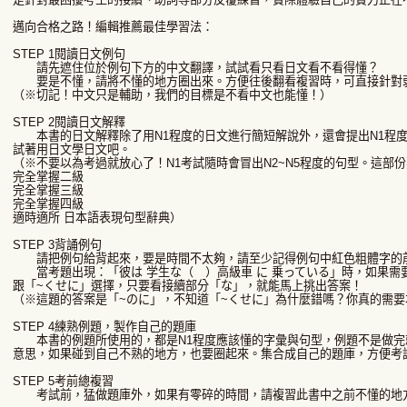
邁向合格之路！編輯推薦最佳學習法：
STEP 1閱讀日文例句
請先遮住位於例句下方的中文翻譯，試試看只看日文看不看得懂？
要是不懂，請將不懂的地方圈出來。方便往後翻看複習時，可直接針對
（※切記！中文只是輔助，我們的目標是不看中文也能懂！）
STEP 2閱讀日文解釋
本書的日文解釋除了用N1程度的日文進行簡短解說外，還會提出N1程度
試著用日文學日文吧。
（※不要以為考過就放心了！N1考試隨時會冒出N2~N5程度的句型。這部
完全掌握二級
完全掌握三級
完全掌握四級
適時適所 日本語表現句型辭典）
STEP 3背誦例句
請把例句給背起來，要是時間不太夠，請至少記得例句中紅色粗體字的
當考題出現：「彼は 学生な（ ）高級車 に 乗っている」時，如果需
跟「~くせに」選擇，只要看接續部分「な」，就能馬上挑出答案！
（※這題的答案是「~のに」，不知道「~くせに」為什麼錯嗎？你真的需要
STEP 4練熟例題，製作自己的題庫
本書的例題所使用的，都是N1程度應該懂的字彙與句型，例題不是做完
意思，如果碰到自己不熟的地方，也要圈起來。集合成自己的題庫，方便考
STEP 5考前總複習
考試前，猛做題庫外，如果有零碎的時間，請複習此書中之前不懂的地