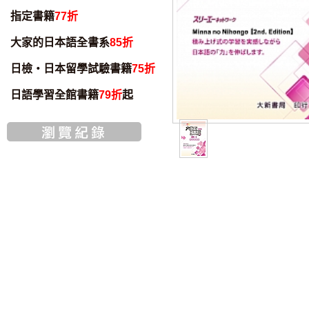
指定書籍
77折
大家的日本語全書系
85折
日檢・日本留學試驗書籍
75折
日語學習全館書籍
79折
起