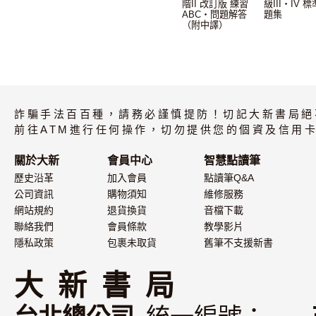
階II 改訂版 練習
級III・IV 
ABC・問題解答
題集
（附中譯）
詐騙手法百百種，請務必謹慎提防！切記大新書局絕
前往ATM進行任何操作，切勿提供您的個資及信用卡
關於大新
會員中心
智慧點讀筆
歷史沿革
加入會員
點讀筆Q&A
公司資訊
購物須知
維修服務
網站規約
退貨換貨
音檔下載
聯絡我們
會員條款
教學影片
隱私政策
包裹未取貨
舊筆不支援新書
大 新 書 局