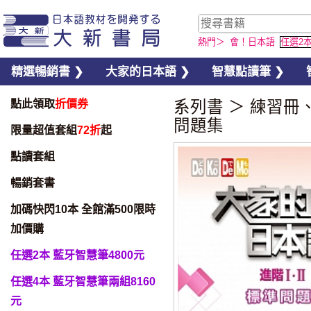
熱門＞
會！日本語
任選2
精選暢銷書 ❯
大家的日本語 ❯
智慧點讀筆 ❯
點此領取
折價券
系列書
＞
練習冊
問題集
限量超值套組
72折
起
點讀套組
暢銷套書
加碼快閃10本 全館滿500限時
加價購
任選2本 藍牙智慧筆4800元
任選4本 藍牙智慧筆兩組8160
元