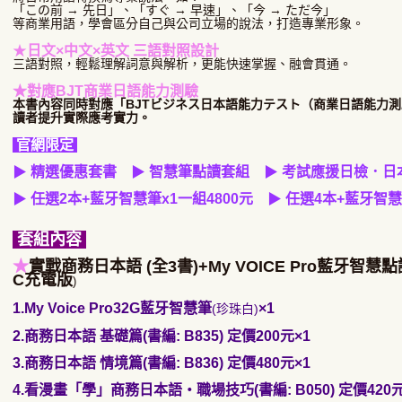
「この前 → 先日」、「すぐ → 早速」、「今 → ただ今」
等商業用語，學會區分自己與公司立場的說法，打造專業形象。
★
日文×中文×英文 三語對照設計
三語對照，輕鬆理解詞意與解析，更能快速掌握、融會貫通。
★對應BJT商業日語能力測驗
本書內容同時對應「BJTビジネス日本語能力テスト（商業日語能力
讀者提升實際應考實力。
官網限定
▶
精選優惠套書
▶
智慧筆點讀套組
▶
考試應援日檢．日
▶
任選2本
+
藍牙智慧筆
x1
一組
4800元
▶
任選4本+藍牙智慧
套組內容
★
實戰商務日本語 (全3書)+My VOICE Pro藍牙智慧點讀
C充電版
)
1.My Voice Pro32G藍牙智慧筆
×1
(珍珠白)
2.商務日本語 基礎篇(書編: B835) 定價200元
×1
3.商務日本語 情境篇(書編: B836) 定價480元
×1
4.看漫畫「學」商務日本語・職場技巧(書編: B050) 定價420