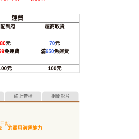
運費
宅配到府
超商取貨
80
元
70
元
99
免運費
滿
650
免運費
100元
100元
線上音檔
相關影片
日語
象」的
實用溝通能力