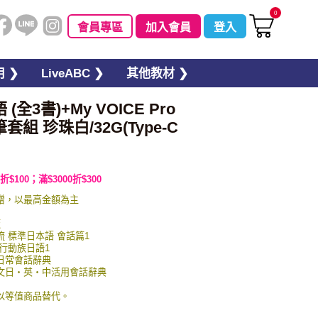
0
會員專區
加入會員
登入
 ❯
LiveABC ❯
其他教材 ❯
全3書)+My VOICE Pro
組 珍珠白/32G(Type-C
折$100；滿$3000折$300
贈，以最高金額為主
板
交流 標準日本語 會話篇1
 行動族日語1
英日常會話辭典
圖例文日・英・中活用會話辭典
以等值商品替代。