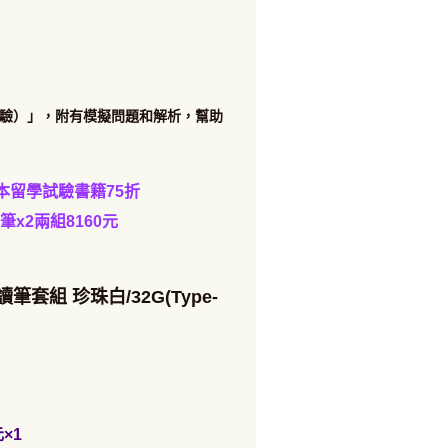
測驗）」，附有模擬問題和解析，幫助
本留學試驗書籍75折
筆x2兩組8160元
筆套組 珍珠白/32G(Type-
元
×1