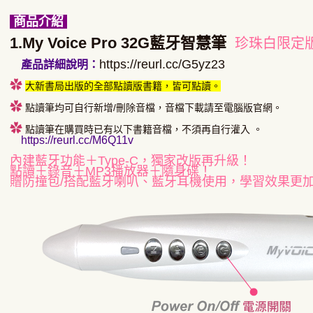
商品介紹
1.My Voice Pro 32G藍牙智慧筆
珍珠白限定
https://reurl.cc/G5yz23
產品詳細說明：
✿
大新書局出版的全部點讀版書籍，皆可點讀。
✿
點讀筆均可自行新增/刪除音檔，音檔下載請至電腦版官網。
✿
點讀筆在購買時已有以下書籍音檔，不須再自行灌入 。
https://reurl.cc/M6Q11v
內建藍牙功能＋Type-C，獨家改版再升級！
點讀＋錄音＋MP3播放器＋隨身碟！
贈防撞包/搭配藍牙喇叭、藍牙耳機使用，學習效果更