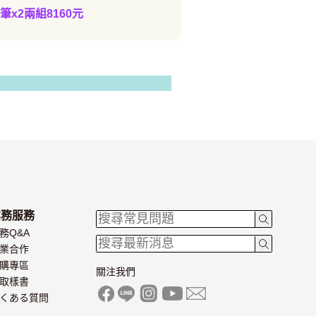
筆x2兩組8160元
業務服務
務Q&A
業合作
購專區
關注我們
取樣書
くある質問