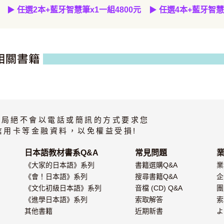
▶
任選2本
+
藍牙智慧筆
x1
一組
4800元
▶
任選4本+藍牙智慧
書局絕不會以電話或簡訊的方式要求您
信用卡等金融資料，以免權益受損!
日本語教材書系Q&A
常見問題
《大家的日本語》系列
書籍選購Q&A
業
《會！日本語》系列
搜尋書籍Q&A
企
《文化初級日本語》系列
音檔 (CD) Q&A
團
《進學日本語》系列
索取解答
索
其他書籍
近期新書
よ