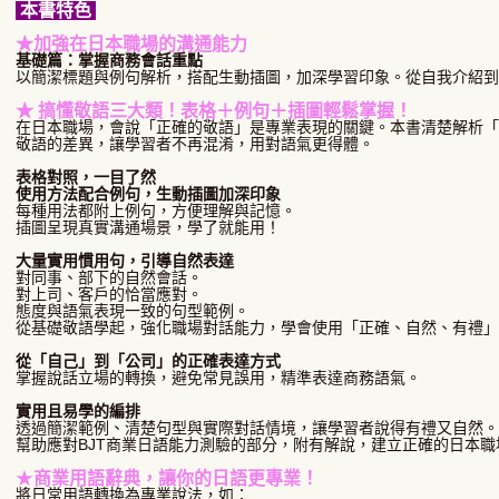
本書特色
★加強在日本職場的溝通能力
基礎篇：掌握商務會話重點
以簡潔標題與例句解析，搭配生動插圖，加深學習印象。從自我介紹到
★
搞懂敬語三大類！表格＋例句＋插圖輕鬆掌握！
在日本職場，會說「正確的敬語」是專業表現的關鍵。本書清楚解析
敬語的差異，讓學習者不再混淆，用對語氣更得體。
表格對照，一目了然
使用方法配合例句，生動插圖加深印象
每種用法都附上例句，方便理解與記憶。
插圖呈現真實溝通場景，學了就能用！
大量實用慣用句，引導自然表達
對同事、部下的自然會話。
對上司、客戶的恰當應對。
態度與語氣表現一致的句型範例。
從基礎敬語學起，強化職場對話能力，學會使用「正確、自然、有禮」
從「自己」到「公司」的正確表達方式
掌握說話立場的轉換，避免常見誤用，精準表達商務語氣。
實用且易學的編排
透過簡潔範例、清楚句型與實際對話情境，讓學習者說得有禮又自然
幫助應對BJT商業日語能力測驗的部分，附有解說，建立正確的日本
★
商業用語辭典，讓你的日語更專業！
將日常用語轉換為專業說法，如：