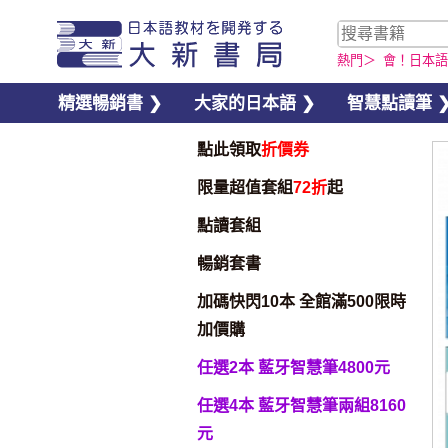
熱門＞
會！日本語
精選暢銷書 ❯
大家的日本語 ❯
智慧點讀筆 
點此領取
折價券
限量超值套組
72折
起
點讀套組
暢銷套書
加碼快閃10本 全館滿500限時
加價購
任選2本 藍牙智慧筆4800元
任選4本 藍牙智慧筆兩組8160
元