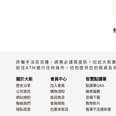
詐騙手法百百種，請務必謹慎提防！切記大新
前往ATM進行任何操作，切勿提供您的個資及
關於大新
會員中心
智慧點讀筆
歷史沿革
加入會員
點讀筆Q&A
公司資訊
購物須知
維修服務
網站規約
退貨換貨
音檔下載
聯絡我們
會員條款
教學影片
隱私政策
包裹未取貨
舊筆不支援新書