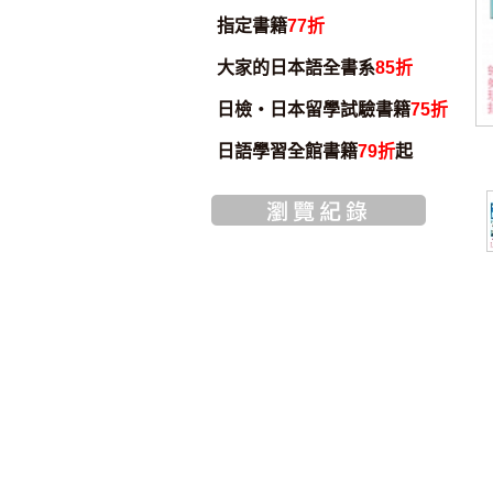
指定書籍
77折
大家的日本語全書系
85折
日檢・日本留學試驗書籍
75折
日語學習全館書籍
79折
起