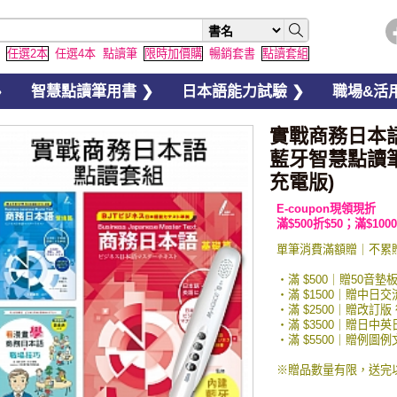
任選2本
任選4本
點讀筆
限時加價購
暢銷套書
點讀套組
❯
智慧點讀筆用書 ❯
日本語能力試驗 ❯
職場&活用
實戰商務日本語 (
藍牙智慧點讀筆套
充電版)
E-coupon現領現折
滿$500折$50；滿$1000
單筆消費滿額贈｜不累
・滿 $500｜贈50音墊
・滿 $1500｜贈中日
・滿 $2500｜贈改訂版
・滿 $3500｜贈日中
・滿 $5500｜贈例
※贈品數量有限，送完