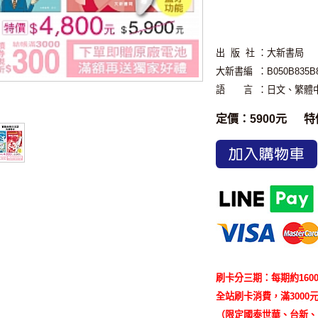
出 版 社
：大新書局
大新書編
：B050B835B
語 言
：日文、繁體
定價：5900元
特
加入購物車
刷卡分三期：每期約160
全站刷卡消費，滿3000元
（限定國泰世華、台新、