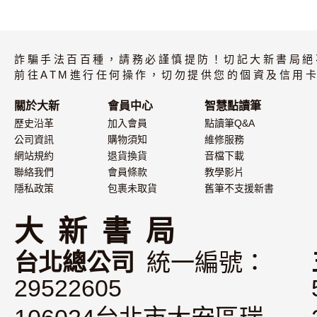
詐騙手法百百種，請務必謹慎提防！切記大新書局絕
前往ATM進行任何操作，切勿提供您的個資及信用卡
關於大新
會員中心
智慧點讀筆
歷史沿革
加入會員
點讀筆Q&A
公司資訊
購物須知
維修服務
網站規約
退貨換貨
音檔下載
聯絡我們
會員條款
教學影片
隱私政策
包裹未取貨
舊筆不支援新書
大 新 書 局
台北總公司
統一編號：
29522605