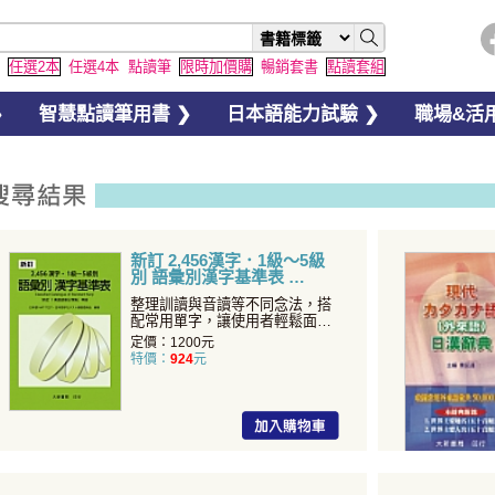
任選2本
任選4本
點讀筆
限時加價購
暢銷套書
點讀套組
❯
智慧點讀筆用書 ❯
日本語能力試驗 ❯
職場&活用
新訂 2,456漢字．1級～5級
別 語彙別漢字基準表
整理訓讀與音讀等不同念法，搭
配常用單字，讓使用者輕鬆面對
漢字試題！...
定價：1200元
特價：
924
元