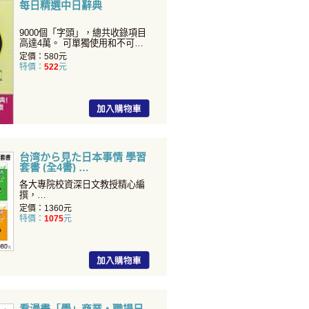
每日精選中日辭典
9000個「字頭」，總共收錄項目
高達4萬。 可單獨使用和不可單
獨使用的字，以【】...
定價：580元
特價：
522
元
台湾から見た日本事情 學習
套書 (全4書)
各大專院校資深日文教授精心編
撰，
帶您站在台灣的角度看日本！...
定價：1360元
特價：
1075
元
看漫畫「學」商業・職場日