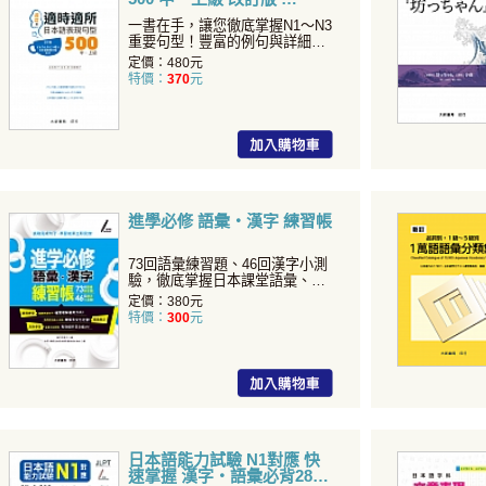
一書在手，讓您徹底掌握N1～N3
重要句型！豐富的例句與詳細解
說，學習效果加倍，日...
定價：480元
特價：
370
元
進學必修 語彙・漢字 練習帳
73回語彙練習題、46回漢字小測
驗，徹底掌握日本課堂語彙、漢
字！...
定價：380元
特價：
300
元
日本語能力試驗 N1對應 快
速掌握 漢字・語彙必背2800