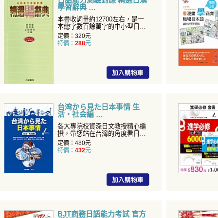
學習辭典
本書收詞量約12700左右，是一
本總字數百餘萬字的中小型日漢
辭典。...
定價：320元
特價：
288
元
台湾から見た日本事情 生
活・社会編
各大專院校資深日文教授精心編
撰，帶您站在台灣的角度看日
本！...
定價：480元
特價：
432
元
BJT商務日語能力考試 官方