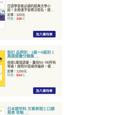
日語學習者必讀的經典文學小
說！全冊漢字皆標注假名，逐頁
注釋艱澀單字，享受閱讀無障...
定價：320元
特價：
246
元
新訂 品詞別．1級～5級別 1
萬語語彙分類集
收錄1萬個語彙，囊括N1~N5所有
等級！按照50音順序編排，便於
查詢。再依品詞別...
定價：1200元
特價：
924
元
日本語学科 文章表現と口頭
発表 攻略