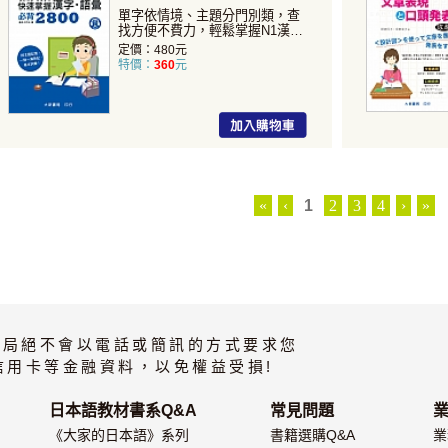
單字依情境、主題分門別類，查
找方便不費力，輕鬆掌握N1漢
字、語彙...
定價：480元
特價：
360
元
«
‹
1
2
3
4
›
»
書局絕不會以電話或簡訊的方式要求您
信用卡等金融資料，以免權益受損!
日本語教材書系Q&A
常見問題
《大家的日本語》系列
書籍選購Q&A
業