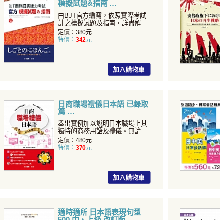
模擬試題&指南
由BJT官方編寫，依照實際考試
計之模擬試題及指南，詳盡解析
考試要訣！...
定價：380元
特價：
342
元
日商職場禮儀日本語 已錄取
篇
舉出實例加以說明日本職場上其
獨特的商務用語及禮儀。無論是
職場新人，或是打拚多年的...
定價：480元
特價：
370
元
適時適所 日本語表現句型
500 中・上級 改訂版