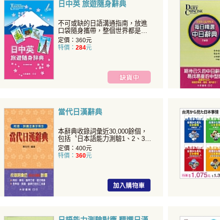
日中英 旅遊隨身辭典
不可或缺的日語溝通指南，放進
口袋隨身攜帶，整個世界都是我
的語言教室！無論觀光留學...
定價：360元
特價：
284
元
當代日漢辭典
本辭典收錄詞彙近30,000餘個，
包括〝日本語能力測驗1、2、3、
4級〞必考詞彙...
定價：400元
特價：
360
元
日語能力測驗對應 精選日漢