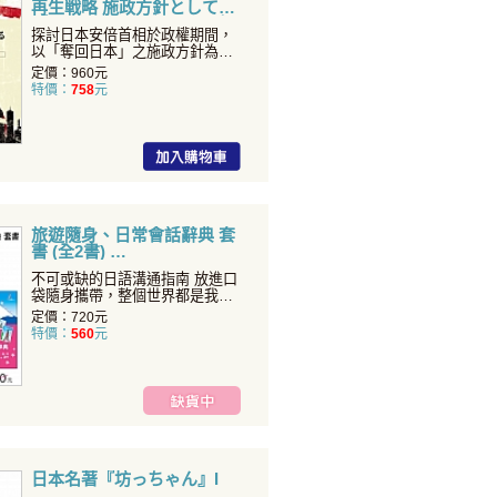
再生戦略 施政方針としての
「日本を、取り戻す」を中
探討日本安倍首相於政權期間，
心に
以「奪回日本」之施政方針為中
心的日本再生戰略。...
定價：960元
特價：
758
元
旅遊隨身、日常會話辭典 套
書 (全2書)
不可或缺的日語溝通指南 放進口
袋隨身攜帶，整個世界都是我的
語言教室！ 快速融...
定價：720元
特價：
560
元
日本名著『坊っちゃん』I