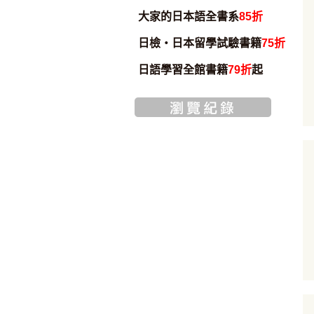
大家的日本語全書系
85折
日檢・日本留學試驗書籍
75折
日語學習全館書籍
79折
起
加入購物車
加入購物車