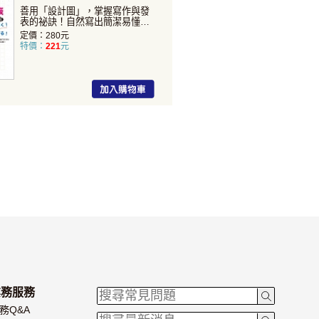
善用「設計圖」，掌握寫作與發
表的祕訣！自然寫出簡潔易懂的
內容，輕輕鬆鬆侃侃而談！...
定價：280元
特價：
221
元
業務服務
務Q&A