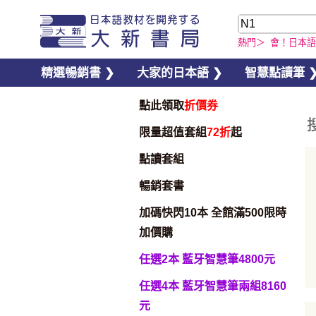
熱門＞
會！日本語
精選暢銷書 ❯
大家的日本語 ❯
智慧點讀筆 
點此領取
折價券
限量超值套組
72折
起
點讀套組
暢銷套書
加碼快閃10本 全館滿500限時
加價購
任選2本 藍牙智慧筆4800元
加入購物車
任選4本 藍牙智慧筆兩組8160
元