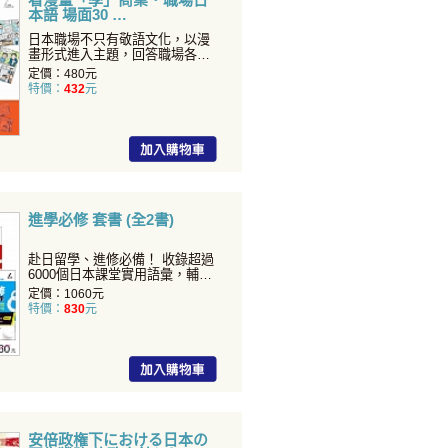
本語 場面30
日本職場不只有敬語文化，以漫
畫形式進入主題，回答職場各種
疑難雜症！在日本企業的菜...
定價：480元
特價：
432
元
進學必修 套書 (全2書)
赴日留學、進修必備！ 收錄超過
6000個日本課堂實用語彙，輔以
例句示範，中日對...
定價：1060元
特價：
830
元
安倍政権下における日本の