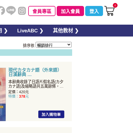
0
會員專區
加入會員
登入
 ❯
LiveABC ❯
其他教材 ❯
排序依
現代カタカナ語（外来語）
日漢辭典
本辭典收錄了日語片假名語(カ夕
カナ語)及縮略語共五萬餘條，這
些辭彙的內容涉及的專...
定價：420元
特價：
378
元