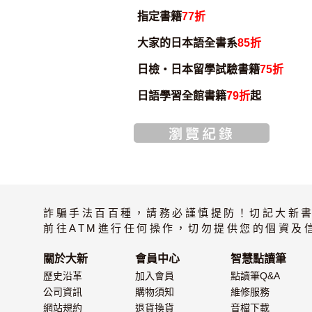
指定書籍
77折
大家的日本語全書系
85折
日檢・日本留學試驗書籍
75折
日語學習全館書籍
79折
起
詐騙手法百百種，請務必謹慎提防！切記大新
前往ATM進行任何操作，切勿提供您的個資及
關於大新
會員中心
智慧點讀筆
歷史沿革
加入會員
點讀筆Q&A
公司資訊
購物須知
維修服務
網站規約
退貨換貨
音檔下載