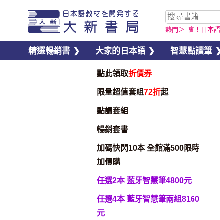
熱門＞
會！日本語
精選暢銷書 ❯
大家的日本語 ❯
智慧點讀筆 
點此領取
折價券
限量超值套組
72折
起
點讀套組
暢銷套書
加碼快閃10本 全館滿500限時
加價購
任選2本 藍牙智慧筆4800元
任選4本 藍牙智慧筆兩組8160
元