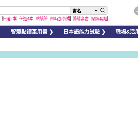
任選2本
任選4本
點讀筆
限時加價購
暢銷套書
點讀套組
❯
智慧點讀筆用書 ❯
日本語能力試驗 ❯
職場&活用